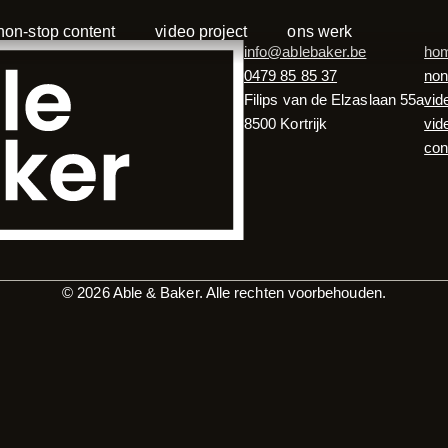
non-stop content
video project
ons werk
info@ablebaker.be
ho
0479 85 85 37
non
Filips van de Elzaslaan 55a
vid
8500 Kortrijk
vid
con
© 2026 Able & Baker. Alle rechten voorbehouden.