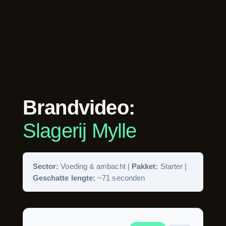
Brandvideo:
Slagerij Mylle
Sector:
Voeding & ambacht |
Pakket:
Starter |
Geschatte lengte:
~71 seconden