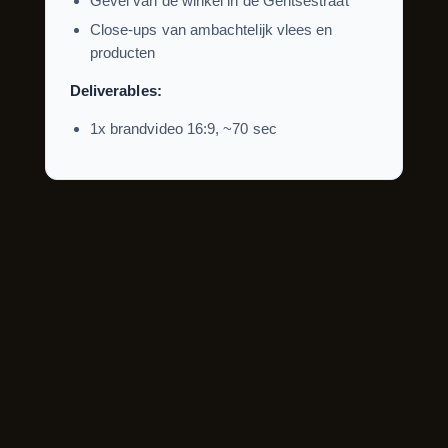
Gevel van de winkel in de Gentsestraat
Close-ups van ambachtelijk vlees en
producten
Deliverables:
1x brandvideo 16:9, ~70 sec