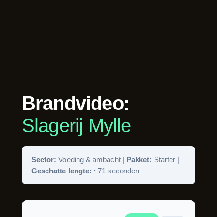
Brandvideo:
Slagerij Mylle
Sector:
Voeding & ambacht |
Pakket:
Starter |
Geschatte lengte:
~71 seconden