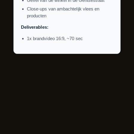
Gevel van de winkel in de Gentsestraat
Close-ups van ambachtelijk vlees en
producten
Deliverables:
1x brandvideo 16:9, ~70 sec