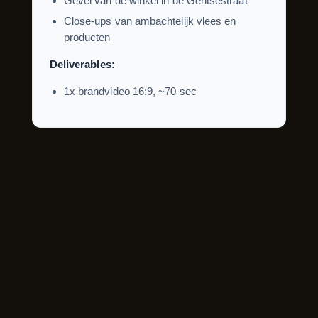
Gevel van de winkel in de Gentsestraat
Close-ups van ambachtelijk vlees en
producten
Deliverables:
1x brandvideo 16:9, ~70 sec