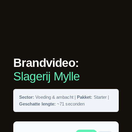
Brandvideo:
Slagerij Mylle
Sector:
Voeding & ambacht |
Pakket:
Starter |
Geschatte lengte:
~71 seconden