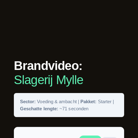
Brandvideo:
Slagerij Mylle
Sector:
Voeding & ambacht |
Pakket:
Starter |
Geschatte lengte:
~71 seconden