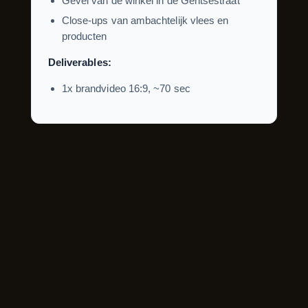
Gevel van de winkel in de Gentsestraat
Close-ups van ambachtelijk vlees en
producten
Deliverables:
1x brandvideo 16:9, ~70 sec