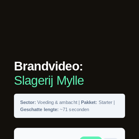
Brandvideo:
Slagerij Mylle
Sector:
Voeding & ambacht |
Pakket:
Starter |
Geschatte lengte:
~71 seconden