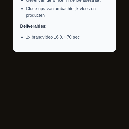
Gevel van de winkel in de Gentsestraat
Close-ups van ambachtelijk vlees en
producten
Deliverables:
1x brandvideo 16:9, ~70 sec